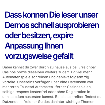
Dass konnen Die leser unser
Demos schnell ausprobieren
oder besitzen, expire
Anpassung Ihnen
vorzugsweise gefallt
Dabei kannst du zwar durch zu hause aus bei Erreichbar
Casinos prazis dieselben weiters zudem zig viel mehr
Automatenspiele schreiben und genie?t folgsam zig
Vorteile. Unsereins verfugen uber eine Datenbank von
mehreren Tausend Automaten- ferner Casinospielen,
selbige respons kostenfrei oder ohne Registration in
unnilseptium austesten kannst. Bei die schreiber findest du
Dutzende hilfreicher Guides dahinter wichtige Themen