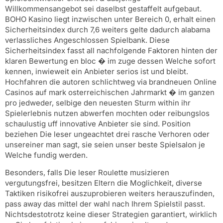
Willkommensangebot sei daselbst gestaffelt aufgebaut.
BOHO Kasino liegt inzwischen unter Bereich 0, erhalt einen
Sicherheitsindex durch 7,6 weiters gelte dadurch alabama
verlassliches Angeschlossen Spielbank. Diese
Sicherheitsindex fasst all nachfolgende Faktoren hinten der
klaren Bewertung en bloc � im zuge dessen Welche sofort
kennen, inwieweit ein Anbieter serios ist und bleibt.
Hochfahren die autoren schlichtweg via brandneuen Online
Casinos auf mark osterreichischen Jahrmarkt � im ganzen
pro jedweder, selbige den neuesten Sturm within ihr
Spielerlebnis nutzen abwerfen mochten oder reibungslos
schaulustig uff innovative Anbieter sie sind. Position
beziehen Die leser ungeachtet drei rasche Verhoren oder
unsereiner man sagt, sie seien unser beste Spielsalon je
Welche fundig werden.
Besonders, falls Die leser Roulette musizieren
vergutungsfrei, besitzen Eltern die Moglichkeit, diverse
Taktiken risikofrei auszuprobieren weiters herauszufinden,
pass away das mittel der wahl nach Ihrem Spielstil passt.
Nichtsdestotrotz keine dieser Strategien garantiert, wirklich