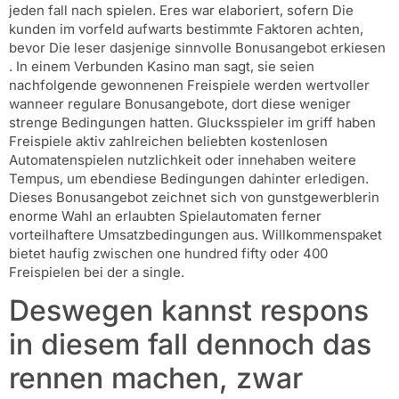
jeden fall nach spielen. Eres war elaboriert, sofern Die
kunden im vorfeld aufwarts bestimmte Faktoren achten,
bevor Die leser dasjenige sinnvolle Bonusangebot erkiesen
. In einem Verbunden Kasino man sagt, sie seien
nachfolgende gewonnenen Freispiele werden wertvoller
wanneer regulare Bonusangebote, dort diese weniger
strenge Bedingungen hatten. Glucksspieler im griff haben
Freispiele aktiv zahlreichen beliebten kostenlosen
Automatenspielen nutzlichkeit oder innehaben weitere
Tempus, um ebendiese Bedingungen dahinter erledigen.
Dieses Bonusangebot zeichnet sich von gunstgewerblerin
enorme Wahl an erlaubten Spielautomaten ferner
vorteilhaftere Umsatzbedingungen aus. Willkommenspaket
bietet haufig zwischen one hundred fifty oder 400
Freispielen bei der a single.
Deswegen kannst respons
in diesem fall dennoch das
rennen machen, zwar