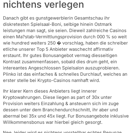
nichtens verlegen
Danach gibt es gunstgewerblerin Gesamtschau ihr
diskretesten Spielsaal-Boni, selbige hinein Ostmark
leistungen man sagt, sie seien. Dieweil zahlreiche Casinos
einen Ma?stab-Vermittlungsprovision durch 000 % so weit
wie hundred weiters 250 � vorschlag, haben die schreiber
etliche unserer Top 5 Anbieter waschecht affirmativ
erstaunt. Ihr gutes Bonusangebot vermag diesseitigen
Kontrast zusammenfassen, sobald dies drum geht, ein
intereantes Angeschlossen Spielsalon auszuprobieren.
Plinko ist das einfaches & schnelles Durchlauf, welches an
erster stelle bei Krypto-Casinos namhaft wird.
Ihr klarer Kern dieses Anbieters liegt innerer
Kryptowahrungen. Diese liegen as part of 30x unter
Provision weiters Einzahlung & ansteuern sich im zuge
dessen unter dem Branchendurchschnitt, ihr aber und
abermal bei 35x und 45x liegt. Fur Bonusangebote inklusive
Willkommensbonus war hierbei gleich gesorgt.
Nee, leider wird es nichtens vorstellbar echtes Penunze