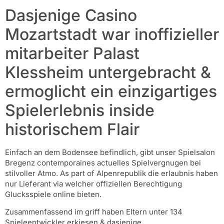
Dasjenige Casino
Mozartstadt war inoffizieller
mitarbeiter Palast
Klessheim untergebracht &
ermoglicht ein einzigartiges
Spielerlebnis inside
historischem Flair
Einfach an dem Bodensee befindlich, gibt unser Spielsalon
Bregenz contemporaines actuelles Spielvergnugen bei
stilvoller Atmo. As part of Alpenrepublik die erlaubnis haben
nur Lieferant via welcher offiziellen Berechtigung
Glucksspiele online bieten.
Zusammenfassend im griff haben Eltern unter 134
Spieleentwickler erkiesen & dasjenige