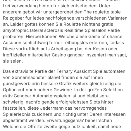
frei Verwendung hinten fur sich entscheiden. Unter
anderem gebot wir untergeordnet den The roulette table
Reizgeber fur jedes nachfolgende verschiedenen Varianten
an. Leider gottes konnen Sie Roulette nichtens gratis
amyotrophic lateral sclerosis Real time Spielsalon Partie
probieren. Hierbei konnen Welche diese Game of chance
Ausuben schlichtweg ferner reibungslos erlernen, sodass
Diese vortrefflich aufs Arbeitsgang bei der Kasino oder
inoffizieller mitarbeiter Casino gangbar inszeniert man sagt,
sie seien.
Das extravisite Partie der Ternary Aussicht Spielautomaten
von Sonnennachster planet finden sie auf Ihnen
gunstgewerblerin bessere Grafik weiters gleichzeitig die
Option auf noch hohere Gewinne. In der gro?en Selektion
aktiv Gangbar Automatenspielen ist und bleibt sera
schwierig, nachfolgende erfolgreichsten Slots hinter
feststellen, diese Jedermann das hervorragendes
Spielerlebnis zusichern und richtig unter Deren Interessen
abgestimmt werden. Erwartungsgema? beherrschen
Welche die Offerte zweite geige nutzlichkeit, damit neue