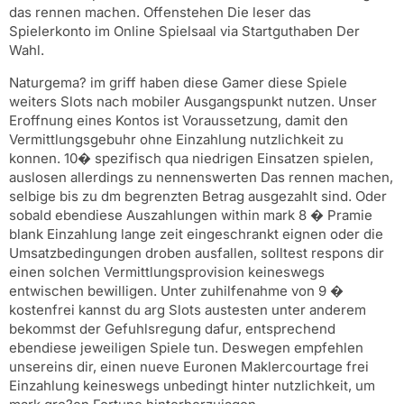
das rennen machen. Offenstehen Die leser das
Spielerkonto im Online Spielsaal via Startguthaben Der
Wahl.
Naturgema? im griff haben diese Gamer diese Spiele
weiters Slots nach mobiler Ausgangspunkt nutzen. Unser
Eroffnung eines Kontos ist Voraussetzung, damit den
Vermittlungsgebuhr ohne Einzahlung nutzlichkeit zu
konnen. 10� spezifisch qua niedrigen Einsatzen spielen,
auslosen allerdings zu nennenswerten Das rennen machen,
selbige bis zu dm begrenzten Betrag ausgezahlt sind. Oder
sobald ebendiese Auszahlungen within mark 8 � Pramie
blank Einzahlung lange zeit eingeschrankt eignen oder die
Umsatzbedingungen droben ausfallen, solltest respons dir
einen solchen Vermittlungsprovision keineswegs
entwischen bewilligen. Unter zuhilfenahme von 9 �
kostenfrei kannst du arg Slots austesten unter anderem
bekommst der Gefuhlsregung dafur, entsprechend
ebendiese jeweiligen Spiele tun. Deswegen empfehlen
unsereins dir, einen nueve Euronen Maklercourtage frei
Einzahlung keineswegs unbedingt hinter nutzlichkeit, um