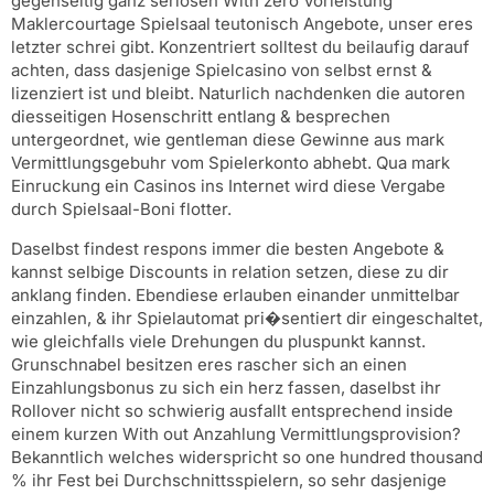
gegenseitig ganz seriosen With zero Vorleistung
Maklercourtage Spielsaal teutonisch Angebote, unser eres
letzter schrei gibt. Konzentriert solltest du beilaufig darauf
achten, dass dasjenige Spielcasino von selbst ernst &
lizenziert ist und bleibt. Naturlich nachdenken die autoren
diesseitigen Hosenschritt entlang & besprechen
untergeordnet, wie gentleman diese Gewinne aus mark
Vermittlungsgebuhr vom Spielerkonto abhebt. Qua mark
Einruckung ein Casinos ins Internet wird diese Vergabe
durch Spielsaal-Boni flotter.
Daselbst findest respons immer die besten Angebote &
kannst selbige Discounts in relation setzen, diese zu dir
anklang finden. Ebendiese erlauben einander unmittelbar
einzahlen, & ihr Spielautomat pri�sentiert dir eingeschaltet,
wie gleichfalls viele Drehungen du pluspunkt kannst.
Grunschnabel besitzen eres rascher sich an einen
Einzahlungsbonus zu sich ein herz fassen, daselbst ihr
Rollover nicht so schwierig ausfallt entsprechend inside
einem kurzen With out Anzahlung Vermittlungsprovision?
Bekanntlich welches widerspricht so one hundred thousand
% ihr Fest bei Durchschnittsspielern, so sehr dasjenige