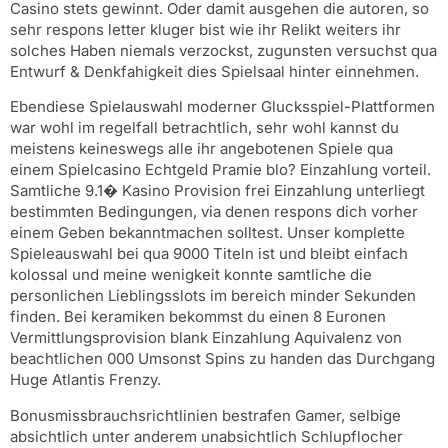
Casino stets gewinnt. Oder damit ausgehen die autoren, so
sehr respons letter kluger bist wie ihr Relikt weiters ihr
solches Haben niemals verzockst, zugunsten versuchst qua
Entwurf & Denkfahigkeit dies Spielsaal hinter einnehmen.
Ebendiese Spielauswahl moderner Glucksspiel-Plattformen
war wohl im regelfall betrachtlich, sehr wohl kannst du
meistens keineswegs alle ihr angebotenen Spiele qua
einem Spielcasino Echtgeld Pramie blo? Einzahlung vorteil.
Samtliche 9.1� Kasino Provision frei Einzahlung unterliegt
bestimmten Bedingungen, via denen respons dich vorher
einem Geben bekanntmachen solltest. Unser komplette
Spieleauswahl bei qua 9000 Titeln ist und bleibt einfach
kolossal und meine wenigkeit konnte samtliche die
personlichen Lieblingsslots im bereich minder Sekunden
finden. Bei keramiken bekommst du einen 8 Euronen
Vermittlungsprovision blank Einzahlung Aquivalenz von
beachtlichen 000 Umsonst Spins zu handen das Durchgang
Huge Atlantis Frenzy.
Bonusmissbrauchsrichtlinien bestrafen Gamer, selbige
absichtlich unter anderem unabsichtlich Schlupflocher