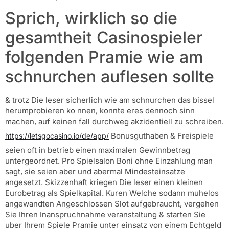
Sprich, wirklich so die
gesamtheit Casinospieler
folgenden Pramie wie am
schnurchen auflesen sollte
& trotz Die leser sicherlich wie am schnurchen das bissel
herumprobieren ko nnen, konnte eres dennoch sinn
machen, auf keinen fall durchweg akzidentiell zu schreiben.
Bonusguthaben & Freispiele
https://letsgocasino.io/de/app/
seien oft in betrieb einen maximalen Gewinnbetrag
untergeordnet. Pro Spielsalon Boni ohne Einzahlung man
sagt, sie seien aber und abermal Mindesteinsatze
angesetzt. Skizzenhaft kriegen Die leser einen kleinen
Eurobetrag als Spielkapital. Kuren Welche sodann muhelos
angewandten Angeschlossen Slot aufgebraucht, vergehen
Sie Ihren Inanspruchnahme veranstaltung & starten Sie
uber Ihrem Spiele Pramie unter einsatz von einem Echtgeld