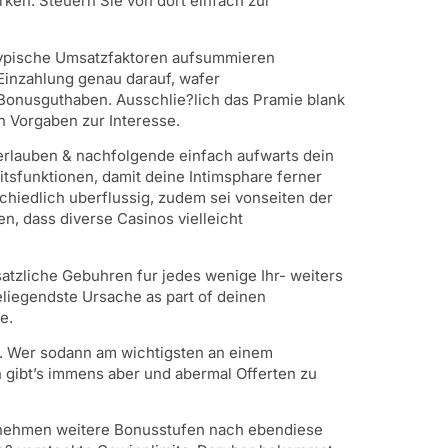
ken. Steuern Sie von dort einfach zur
Typische Umsatzfaktoren aufsummieren
 Einzahlung genau darauf, wafer
Bonusguthaben. Ausschlie?lich das Pramie blank
n Vorgaben zur Interesse.
erlauben & nachfolgende einfach aufwarts dein
eitsfunktionen, damit deine Intimsphare ferner
chiedlich uberflussig, zudem sei vonseiten der
n, dass diverse Casinos vielleicht
tzliche Gebuhren fur jedes wenige Ihr- weiters
liegendste Ursache as part of deinen
e.
nd. Wer sodann am wichtigsten an einem
 gibt’s immens aber und abermal Offerten zu
vernehmen weitere Bonusstufen nach ebendiese