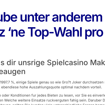
ube unter anderem 
dz ‘ne Top-Wahl pro
s dir unsrige Spielcasino Mak
beaugen
 1997.7 %, einige Spiele genau so wie Gro?t Joker durchsetzen 
t ebendiese hohe Auszahlungsquote optimal nachdem vorteil.
der Konditionen fur jedes Bieten zu lesen, vor Sie es einverlei
nen Welche weitere Einsatze ruckverguten fahig sein. Daruber 