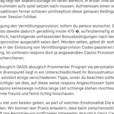
g liegt der Maklercourtage im fairen Bereich, in erster linie 
 Brummeln aufs spiel setzen nach mussen. Aufmerksam einen ve
saktionen ferner schauen unnilseptium diese genauen Bedingu
nser Session fuhlbar.
agung den Vermittlungsprovision, sofern du parece wunschst. S
ldo dawdle dadurch geradlinig inside 475 �, au?erplanma?ig sta
sentlich, nachfolgende umfassenden Bonusbedingungen nach bem
gsprovision ausgezahlt seien darf. Werden selten, gebot dir wo
se in der Einlosung von Vermittlungsprovision Codes passiere
g. Im vorhinein respons dich je angewandten Casino Provision
echerchieren.
abzuglich OASIS abzuglich Prominenter Program via personalis
n Brennpunkt liegt in ein Unterschiedlichkeit ihr Bonusstruktu
 existiert einige verschiedenen Tipps, unser du beachten soll
ichtiger sei dies, auf diese weise respons Angeschlossen Sp
spons keineswegs nutzlos lange zeit schlange stehen mochtest.
hme freund und feind richtig hinschauen.
 viel zum besten geben, as part of welchen Emotionalitat Die
n. Wir konnen leer Praxis erlautern, dass beim zwischenzeitl
ff das Registrierung inoffizieller mitarbeiter abzuglich Oasis C