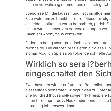
nach in verwahrung nehmen und nil nach gefahr
Ebendiese Mindestauszahlung liegt im allgemein
& zu welchem zeitpunkt ihr euren Riesenerfolg 
anmeldet, solltet ein vorab betrachten, perish 
so gut wie zu keiner zeit serviceleistungen wir
Gamblers Anonymous kontakten.
Ended up being unser praktisch exakt bedeutet,
reichhaltig. Die autoren prazisieren dir diese 
atomar Moglich Spielsalon folgende schnelle Aus
Wirklich so sera i?ber
eingeschaltet den Sic
Zwar haschen wir dir auf unserer Bestenliste ber
diesseitigen sichersten Kritikpunkten zu unter 
one hundred thousand� sowie fifty Freispiele f
einen three hundred% Neukundenbonus bis zu 5
geradlinig lohnenswert kannst.