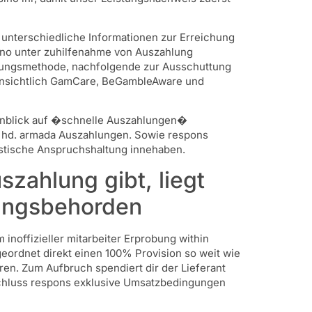
 unterschiedliche Informationen zur Erreichung
sino unter zuhilfenahme von Auszahlung
Zahlungsmethode, nachfolgende zur Ausschuttung
 hinsichtlich GamCare, BeGambleAware und
 hinblick auf �schnelle Auszahlungen�
 z. hd. armada Auszahlungen. Sowie respons
listische Anspruchshaltung innehaben.
szahlung gibt, liegt
rungsbehorden
 inoffizieller mitarbeiter Erprobung within
geordnet direkt einen 100% Provision so weit wie
en. Zum Aufbruch spendiert dir der Lieferant
chluss respons exklusive Umsatzbedingungen