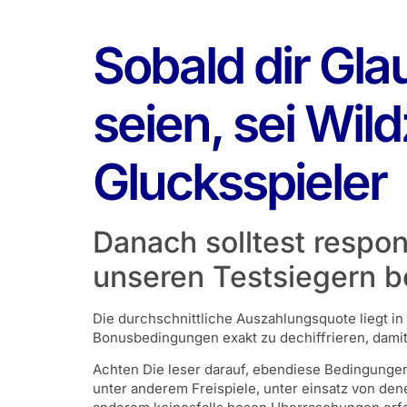
Sobald dir Gla
seien, sei Wil
Glucksspieler
Danach solltest respon
unseren Testsiegern 
Die durchschnittliche Auszahlungsquote liegt in
Bonusbedingungen exakt zu dechiffrieren, dami
Achten Die leser darauf, ebendiese Bedingungen o
unter anderem Freispiele, unter einsatz von de