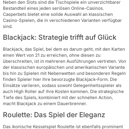
Neben den Slots sind die Tischspiele ein unverzichtbarer
Bestandteil eines jeden seriösen Online-Casinos.
Casperbets bietet eine solide Auswahl an klassischen
Casino-Spielen, die in verschiedenen Varianten verfügbar
sind.
Blackjack: Strategie trifft auf Glück
Blackjack, das Spiel, bei dem es darum geht, mit den Karten
einen Wert von 21 zu erreichen, ohne diesen zu
überschreiten, ist in mehreren Ausführungen vertreten. Von
der klassischen europäischen und amerikanischen Variante
bis hin zu Spielen mit Nebenwetten und besonderen Regeln
finden Spieler hier ihre bevorzugte Blackjack-Form. Die
Einsätze variieren, sodass sowohl Gelegenheitsspieler als
auch High Roller auf ihre Kosten kommen. Die strategische
Tiefe des Spiels, kombiniert mit der schnellen Action,
macht Blackjack zu einem Dauerbrenner.
Roulette: Das Spiel der Eleganz
Das ikonische Kesselspiel Roulette ist ebenfalls prominent