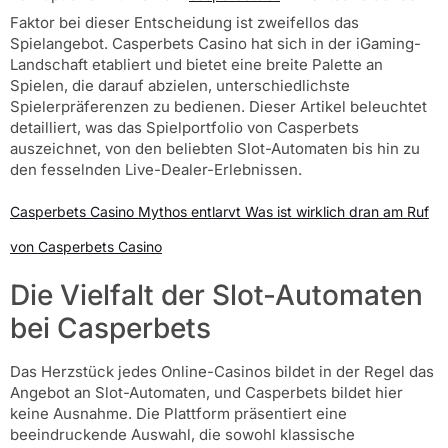
Faktor bei dieser Entscheidung ist zweifellos das
Spielangebot. Casperbets Casino hat sich in der iGaming-
Landschaft etabliert und bietet eine breite Palette an
Spielen, die darauf abzielen, unterschiedlichste
Spielerpräferenzen zu bedienen. Dieser Artikel beleuchtet
detailliert, was das Spielportfolio von Casperbets
auszeichnet, von den beliebten Slot-Automaten bis hin zu
den fesselnden Live-Dealer-Erlebnissen.
Casperbets Casino Mythos entlarvt Was ist wirklich dran am Ruf
von Casperbets Casino
Die Vielfalt der Slot-Automaten
bei Casperbets
Das Herzstück jedes Online-Casinos bildet in der Regel das
Angebot an Slot-Automaten, und Casperbets bildet hier
keine Ausnahme. Die Plattform präsentiert eine
beeindruckende Auswahl, die sowohl klassische