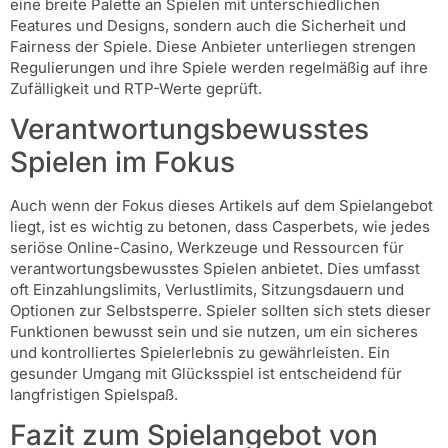
eine breite Palette an Spielen mit unterschiedlichen
Features und Designs, sondern auch die Sicherheit und
Fairness der Spiele. Diese Anbieter unterliegen strengen
Regulierungen und ihre Spiele werden regelmäßig auf ihre
Zufälligkeit und RTP-Werte geprüft.
Verantwortungsbewusstes
Spielen im Fokus
Auch wenn der Fokus dieses Artikels auf dem Spielangebot
liegt, ist es wichtig zu betonen, dass Casperbets, wie jedes
seriöse Online-Casino, Werkzeuge und Ressourcen für
verantwortungsbewusstes Spielen anbietet. Dies umfasst
oft Einzahlungslimits, Verlustlimits, Sitzungsdauern und
Optionen zur Selbstsperre. Spieler sollten sich stets dieser
Funktionen bewusst sein und sie nutzen, um ein sicheres
und kontrolliertes Spielerlebnis zu gewährleisten. Ein
gesunder Umgang mit Glücksspiel ist entscheidend für
langfristigen Spielspaß.
Fazit zum Spielangebot von