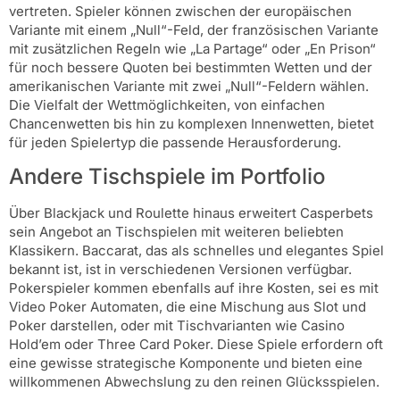
vertreten. Spieler können zwischen der europäischen
Variante mit einem „Null“-Feld, der französischen Variante
mit zusätzlichen Regeln wie „La Partage“ oder „En Prison“
für noch bessere Quoten bei bestimmten Wetten und der
amerikanischen Variante mit zwei „Null“-Feldern wählen.
Die Vielfalt der Wettmöglichkeiten, von einfachen
Chancenwetten bis hin zu komplexen Innenwetten, bietet
für jeden Spielertyp die passende Herausforderung.
Andere Tischspiele im Portfolio
Über Blackjack und Roulette hinaus erweitert Casperbets
sein Angebot an Tischspielen mit weiteren beliebten
Klassikern. Baccarat, das als schnelles und elegantes Spiel
bekannt ist, ist in verschiedenen Versionen verfügbar.
Pokerspieler kommen ebenfalls auf ihre Kosten, sei es mit
Video Poker Automaten, die eine Mischung aus Slot und
Poker darstellen, oder mit Tischvarianten wie Casino
Hold’em oder Three Card Poker. Diese Spiele erfordern oft
eine gewisse strategische Komponente und bieten eine
willkommenen Abwechslung zu den reinen Glücksspielen.