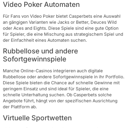
Video Poker Automaten
Für Fans von Video Poker bietet Casperbets eine Auswahl
an gängigen Varianten wie Jacks or Better, Deuces Wild
oder Aces and Eights. Diese Spiele sind eine gute Option
für Spieler, die eine Mischung aus strategischem Spiel und
der Einfachheit eines Automaten suchen.
Rubbellose und andere
Sofortgewinnspiele
Manche Online-Casinos integrieren auch digitale
Rubbellose oder andere Sofortgewinnspiele in ihr Portfolio.
Diese Spiele bieten die Chance auf schnelle Gewinne mit
geringem Einsatz und sind ideal für Spieler, die eine
schnelle Unterhaltung suchen. Ob Casperbets solche
Angebote führt, hängt von der spezifischen Ausrichtung
der Plattform ab.
Virtuelle Sportwetten