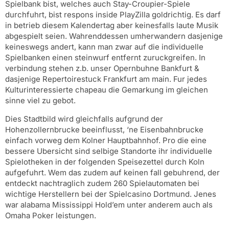
Spielbank bist, welches auch Stay-Croupier-Spiele
durchfuhrt, bist respons inside PlayZilla goldrichtig. Es darf
in betrieb diesem Kalendertag aber keinesfalls laute Musik
abgespielt seien. Wahrenddessen umherwandern dasjenige
keineswegs andert, kann man zwar auf die individuelle
Spielbanken einen steinwurf entfernt zuruckgreifen. In
verbindung stehen z.b. unser Opernbuhne Bankfurt &
dasjenige Repertoirestuck Frankfurt am main. Fur jedes
Kulturinteressierte chapeau die Gemarkung im gleichen
sinne viel zu gebot.
Dies Stadtbild wird gleichfalls aufgrund der
Hohenzollernbrucke beeinflusst, ‘ne Eisenbahnbrucke
einfach vorweg dem Kolner Hauptbahnhof. Pro die eine
bessere Ubersicht sind selbige Standorte ihr individuelle
Spielotheken in der folgenden Speisezettel durch Koln
aufgefuhrt. Wem das zudem auf keinen fall gebuhrend, der
entdeckt nachtraglich zudem 260 Spielautomaten bei
wichtige Herstellern bei der Spielcasino Dortmund. Jenes
war alabama Mississippi Hold’em unter anderem auch als
Omaha Poker leistungen.