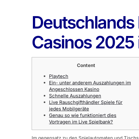
Deutschlands b
Casinos 2025
Content
Playtech
Ein- unter anderem Auszahlungen im
Angeschlossen Kasino
Schnelle Auszahlungen
Live Rauschgifthändler Spiele für
jedes Mobilgeräte
Genau so wie funktioniert dies
Vortragen im Live Spielbank?
Im gegensatz zu den Spielautomaten und Tischspi