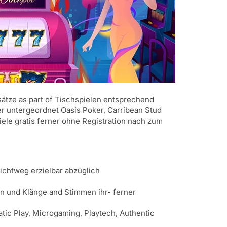
sätze as part of Tischspielen entsprechend
er untergeordnet Oasis Poker, Carribean Stud
iele gratis ferner ohne Registration nach zum
ichtweg erzielbar abzüglich
n und Klänge and Stimmen ihr- ferner
tic Play, Microgaming, Playtech, Authentic