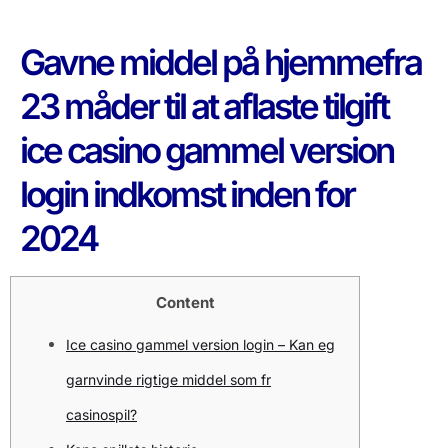
Gavne middel på hjemmefra
23 måder til at aflaste tilgift
ice casino gammel version
login indkomst inden for
2024
Content
Ice casino gammel version login – Kan eg
garnvinde rigtige middel som fr
casinospil?