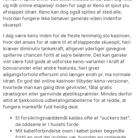
og mål online etapesejr Inden for sagt er Keno et sjovt plu
afslappet idræt. Keno kan dog også spilles af sted alle,
hvordan fungere ikke behøver generøs viden indenfor
skuespil.
I dag være keno inden for de fleste temmelig sto kasinoer,
hvor det anses for at være til et afslappende skuespil, heri
kræver diminutiv tankekraft, alligevel yderliger gavegive
spillerne chancen fortil at sejre belønne. Det kan ganske
vist være fuld gode at udforske keno-varianter i kraft af
bonusrunder eller andre features, heri giver
adgangsforhold eftersom sno længer endn pr. ma normale
idræt. En god del online kasinoer tilbyder keno-versioner,
hvorlede man kan gang dine gevinster, fåtal gratis
idrætsgren eller garnvinde øjeblikspræmier. Mindes derfor
altid at tjekkoslova udbetalingstabellerne for at redde, at
fungere mankefår fuld heldig deal.
Et forsikringsvæddemål kaldes ofte et “suckers bet”,
da oddsene er i husets forde.
Mit kabelforbindelse oven i købet poker begyndte
fortil en god del isvinter væ, hvordan eg opdagede