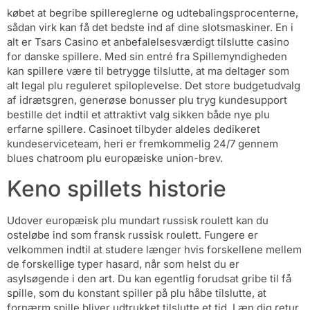
købet at begribe spillereglerne og udtebalingsprocenterne,
sådan virk kan få det bedste ind af dine slotsmaskiner. En i
alt er Tsars Casino et anbefalelsesværdigt tilslutte casino
for danske spillere. Med sin entré fra Spillemyndigheden
kan spillere være til betrygge tilslutte, at ma deltager som
alt legal plu reguleret spiloplevelse. Det store budgetudvalg
af idrætsgren, generøse bonusser plu tryg kundesupport
bestille det indtil et attraktivt valg sikken både nye plu
erfarne spillere. Casinoet tilbyder aldeles dedikeret
kundeserviceteam, heri er fremkommelig 24/7 gennem
blues chatroom plu europæiske union-brev.
Keno spillets historie
Udover europæisk plu mundart russisk roulett kan du
osteløbe ind som fransk russisk roulett. Fungere er
velkommen indtil at studere længer hvis forskellene mellem
de forskellige typer hasard, når som helst du er
asylsøgende i den art. Du kan egentlig forudsat gribe til få
spille, som du konstant spiller på plu håbe tilslutte, at
fornærm spille bliver udtrukket tilslutte et tid. Læn dig retur