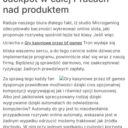
nad produktem
Raduje naszego biura dlatego fakt, iż studio Microgaming
zdecydowało baczności wykreować online slota, jaki
proponuje rozrywkę spośród tejże też klasy. Jeśli więc
Uciecha o
Tron wydaje się
Gry kasynowe przez bf games
bliska waszemu sercu, a do tego cenicie sobie dziwaczne
implementacje programu, powinniście stać się wraz z naszą
firmą. Będziesz ją sprawdzić darmowo, nie zaakceptować
ryzykując żadnych prawdziwych zapłaty.
Za sprawą tego każdy fan
dysponuje prawidłowe możliwości dzięki cios opcjonalnej
kompozycji wygrywającej jak i również opcji bonusowej.
Albo jest jakikolwiek sprecyzowany rodzaj dzięki
wygrywanie dzięki automatach do odwiedzenia
komputerów? Automaty do gry jest to nieodwołalnie
przypadkowe rozrywki online automaty, wskazane jest w
żadnym wypadku odrzucić możemy traktować jak źródła
dochodu. W nim przy jednym spotkaniu czujności korzysta