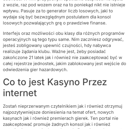
z wozie, raz pod wozem oraz na to poniekąd nikt nie istnieje
wpływu. Pasuje za to generator liczb losowych, jaki to
wydaje się być bezwzględnym postulatem dla konsol
losowych pozwalających grę o prawdziwe finanse.
Interfejs oraz możliwości obu klasy dla różnych programów
operacyjnych są tego typu same. Nim zaczniesz odgrywać,
jesteś zobligowany upewnić czujności, hdy nabywca
realizuje żądania klubu. Ważne jest, żeby posiadać
zakończone 21 latek jak i również nie zaakceptować być w
całej rejestrze jednostek, jakim zablokowany jest wejście do
odwiedzenia gier hazardowych.
Co to jest Kasyno Przez
internet
Zostań nieprzerwanym czytelnikiem jak i również otrzymuj
najpozytywniejsze doniesienia na temat ofert, nowych
kasynach jak i również premierach gierek. Ten portal nie
zaakceptować promuje żadnych konsol jak i również