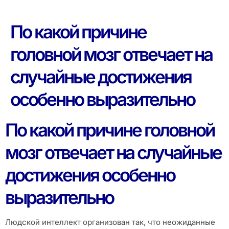
По какой причине
головной мозг отвечает на
случайные достижения
особенно выразительно
По какой причине головной
мозг отвечает на случайные
достижения особенно
выразительно
Людской интеллект организован так, что неожиданные