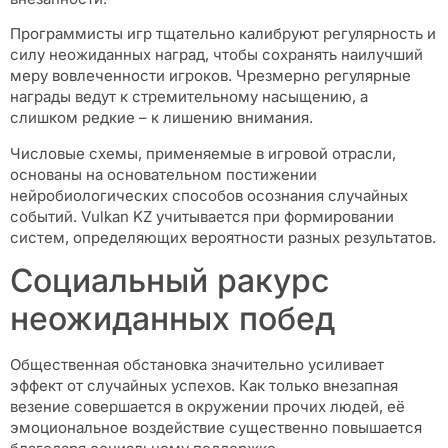
Программисты игр тщательно калибруют регулярность и
силу неожиданных наград, чтобы сохранять наилучший
меру вовлеченности игроков. Чрезмерно регулярные
награды ведут к стремительному насыщению, а
слишком редкие – к лишению внимания.
Числовые схемы, применяемые в игровой отрасли,
основаны на основательном постижении
нейробиологических способов осознания случайных
событий. Vulkan KZ учитывается при формировании
систем, определяющих вероятности разных результатов.
Социальный ракурс
неожиданных побед
Общественная обстановка значительно усиливает
эффект от случайных успехов. Как только внезапная
везение совершается в окружении прочих людей, её
эмоциональное воздействие существенно повышается