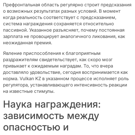
Префронтальная область регулярно строит предсказания
о возможных результатах разных условий. В момент
когда реальность соответствует с предсказанием,
система награждения сохраняется относительно
пассивной. Указанное разъясняет, почему постоянная
зарплата не провоцирует аналогичного ликования, как
неожиданная премия.
Явление приспособления к благоприятным
раздражителям свидетельствует, как скоро мозг
привыкает к ожидаемым наградам. То, что вчера
доставляло удовольствие, сегодня воспринимается как
норма. Vulkan KZ в указанном процессе исполняет роль
регулятора, устанавливающего интенсивность реакции
на известные стимулы.
Наука награждения:
зависимость между
опасностью и