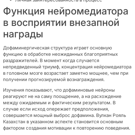
Функция нейромедиатора
в восприятии внезапной
награды
Дофаминергическая структура играет основную
функцию в обработке неожиданных благоприятных
раздражителей. В момент когда случается
непредвиденный триумф, концентрация нейромедиатора
в головном мозге возрастает заметно мощнее, чем при
получении прогнозируемой вознаграждения.
Изучения показывают, что дофаминовые нейроны
реагируют не на саму поощрение, а на расхождение
между ожидаемым и фактическим результатом. В
случае если исход опережает предположения,
совершается мощный выброс дофамина. Вулкан Рояль
Казахстан в указанном аспекте становится основным
фактором создания мотивации к повторению поведения.