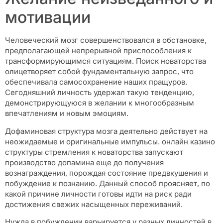
мотивации
Человеческий мозг совершенствовался в обстановке,
предполагающей непрерывной приспособления к
трансформирующимся ситуациям. Поиск новаторства
олицетворяет собой фундаментальную запрос, что
обеспечивала самосохранение наших пращуров.
Сегодняшний личность удержал такую тенденцию,
демонстрирующуюся в желании к многообразным
впечатлениям и новым эмоциям.
Дофаминовая структура мозга деятельно действует на
неожидаемые и оригинальные импульсы. онлайн казино
структуры стремления к новаторства запускают
производство допамина еще до получения
вознаграждения, порождая состояние предвкушения и
побуждение к познанию. Данный способ проясняет, по
какой причине личности готовы идти на риск ради
достижения свежих насыщенных переживаний.
Нужда в побуждении варьируется у разных личностей в