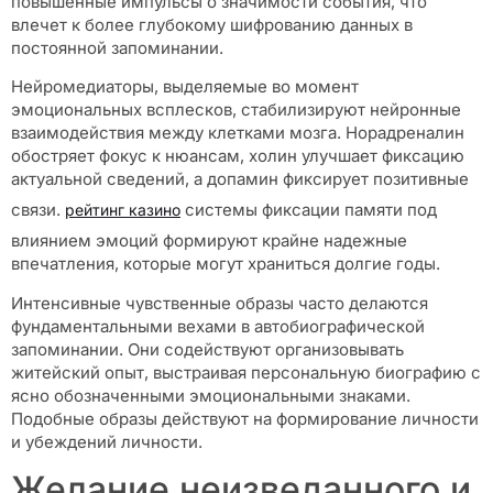
повышенные импульсы о значимости события, что
влечет к более глубокому шифрованию данных в
постоянной запоминании.
Нейромедиаторы, выделяемые во момент
эмоциональных всплесков, стабилизируют нейронные
взаимодействия между клетками мозга. Норадреналин
обостряет фокус к нюансам, холин улучшает фиксацию
актуальной сведений, а допамин фиксирует позитивные
связи.
системы фиксации памяти под
рейтинг казино
влиянием эмоций формируют крайне надежные
впечатления, которые могут храниться долгие годы.
Интенсивные чувственные образы часто делаются
фундаментальными вехами в автобиографической
запоминании. Они содействуют организовывать
житейский опыт, выстраивая персональную биографию с
ясно обозначенными эмоциональными знаками.
Подобные образы действуют на формирование личности
и убеждений личности.
Желание неизведанного и