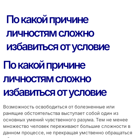
По какой причине
личностям сложно
избавиться от условие
По какой причине
личностям сложно
избавиться от условие
Возможность освободиться от болезненные или
ранящие обстоятельства выступает собой один из
основных умений чувственного разума. Тем не менее
множество человек переживают большие сложности в
данном процессе, не прекращая умственно обращаться