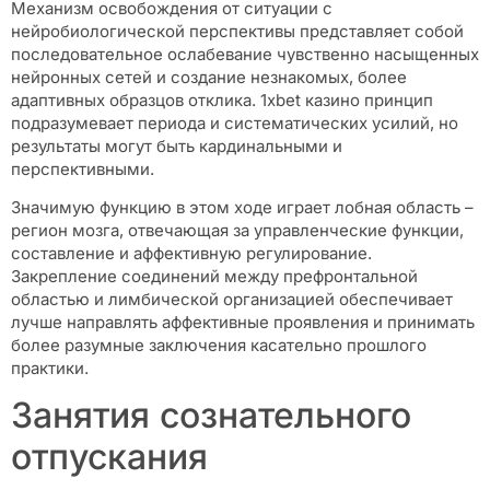
Механизм освобождения от ситуации с
нейробиологической перспективы представляет собой
последовательное ослабевание чувственно насыщенных
нейронных сетей и создание незнакомых, более
адаптивных образцов отклика. 1xbet казино принцип
подразумевает периода и систематических усилий, но
результаты могут быть кардинальными и
перспективными.
Значимую функцию в этом ходе играет лобная область –
регион мозга, отвечающая за управленческие функции,
составление и аффективную регулирование.
Закрепление соединений между префронтальной
областью и лимбической организацией обеспечивает
лучше направлять аффективные проявления и принимать
более разумные заключения касательно прошлого
практики.
Занятия сознательного
отпускания