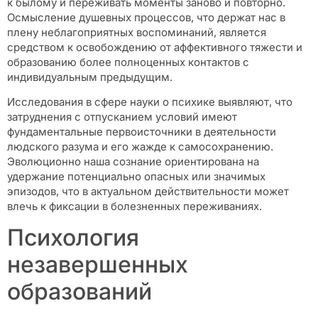
к былому и переживать моменты заново и повторно.
Осмысление душевных процессов, что держат нас в
плену неблагоприятных воспоминаний, является
средством к освобождению от аффективного тяжести и
образованию более полноценных контактов с
индивидуальным предыдущим.
Исследования в сфере науки о психике выявляют, что
затруднения с отпусканием условий имеют
фундаментальные первоисточники в деятельности
людского разума и его жажде к самосохранению.
Эволюционно наша сознание ориентирована на
удержание потенциально опасных или значимых
эпизодов, что в актуальном действительности может
влечь к фиксации в болезненных переживаниях.
Психология
незавершенных
образований