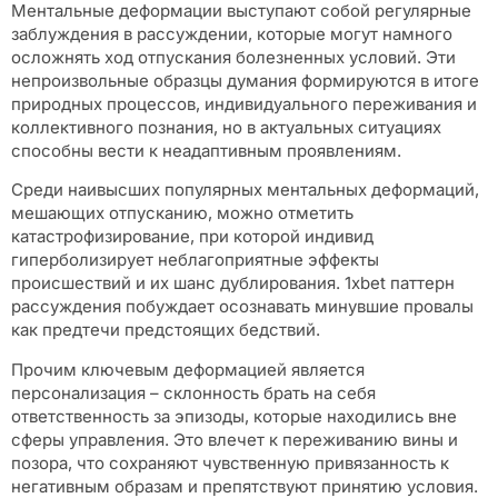
Ментальные деформации выступают собой регулярные
заблуждения в рассуждении, которые могут намного
осложнять ход отпускания болезненных условий. Эти
непроизвольные образцы думания формируются в итоге
природных процессов, индивидуального переживания и
коллективного познания, но в актуальных ситуациях
способны вести к неадаптивным проявлениям.
Среди наивысших популярных ментальных деформаций,
мешающих отпусканию, можно отметить
катастрофизирование, при которой индивид
гиперболизирует неблагоприятные эффекты
происшествий и их шанс дублирования. 1xbet паттерн
рассуждения побуждает осознавать минувшие провалы
как предтечи предстоящих бедствий.
Прочим ключевым деформацией является
персонализация – склонность брать на себя
ответственность за эпизоды, которые находились вне
сферы управления. Это влечет к переживанию вины и
позора, что сохраняют чувственную привязанность к
негативным образам и препятствуют принятию условия.