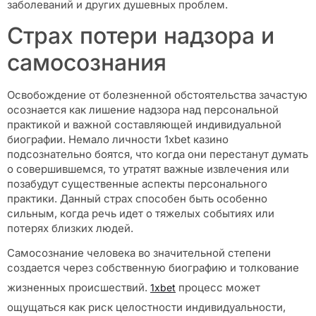
заболеваний и других душевных проблем.
Страх потери надзора и
самосознания
Освобождение от болезненной обстоятельства зачастую
осознается как лишение надзора над персональной
практикой и важной составляющей индивидуальной
биографии. Немало личности 1xbet казино
подсознательно боятся, что когда они перестанут думать
о совершившемся, то утратят важные извлечения или
позабудут существенные аспекты персонального
практики. Данный страх способен быть особенно
сильным, когда речь идет о тяжелых событиях или
потерях близких людей.
Самосознание человека во значительной степени
создается через собственную биографию и толкование
жизненных происшествий.
процесс может
1хbet
ощущаться как риск целостности индивидуальности,