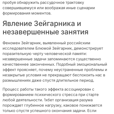
пробуя обнаружить рассудочное трактовку
совершившемуся или воображая иные сценарии
формирования моментов.
Явление Зейгарника и
незавершенные занятия
Феномен Зейгарник, выявленный российским
исследователем Блюмой Зейгарник, демонстрирует
поразительную черту человеческой памяти:
незавершенные задачи запоминаются существенно
качественнее законченных. Подобный эмоциональный
эффект проясняет, почему неустраненные проблемы и
незакрытые условия не прекращают беспокоить нас в
размышлениях даже спустя длительное период.
Процесс работы такого эффекта ассоциирован с
формированием психического стресса при старте
любой деятельности. 1хбет организация разума
порождает глубинное нагрузку, каковое понижается
только спустя успешного окончания задачи. Если