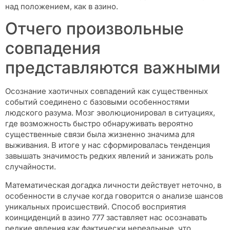
над положением, как в азино.
Отчего произвольные
совпадения
представляются важными
Осознание хаотичных совпадений как существенных
событий соединено с базовыми особенностями
людского разума. Мозг эволюционировал в ситуациях,
где возможность быстро обнаруживать вероятно
существенные связи была жизненно значима для
выживания. В итоге у нас сформировалась тенденция
завышать значимость редких явлений и занижать роль
случайности.
Математическая догадка личности действует неточно, в
особенности в случае когда говорится о анализе шансов
уникальных происшествий. Способ восприятия
коинциденций в азино 777 заставляет нас осознавать
редкие явления как фактически нереальные, что