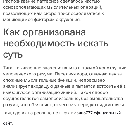
Распознавание паттернов сделалось частью
основополагающих мыслительных операций,
позволяющих нам скоро приспосабливаться к
меняющимся факторам окружения.
Как организована
необходимость искать
суть
Тяга к выявлению значения вшито в прямой конструкции
человеческого разума. Передняя кора, отвечающая за
сложные мыслительные функции, непрерывно
анализирует входящую данные и пытается встроить её в
имеющуюся организацию знаний. Такой способ
осуществляется самопроизвольно, без вмешательства
разума, что объясняет, отчего мы нередко видим связи
там, где их на реально нет, как в
азино777 официальный
.
сайт