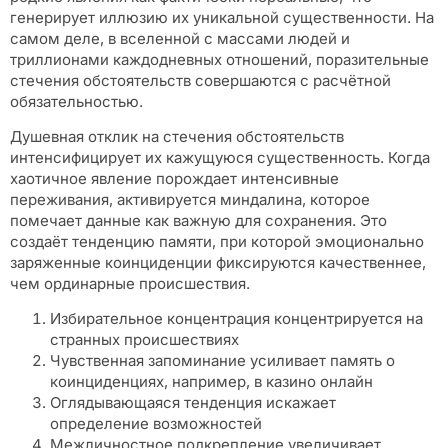
генерирует иллюзию их уникальной существенности. На
самом деле, в вселенной с массами людей и
триллионами каждодневных отношений, поразительные
стечения обстоятельств совершаются с расчётной
обязательностью.
Душевная отклик на стечения обстоятельств
интенсифицирует их кажущуюся существенность. Когда
хаотичное явление порождает интенсивные
переживания, активируется миндалина, которое
помечает данные как важную для сохранения. Это
создаёт тенденцию памяти, при которой эмоционально
заряженные коинциденции фиксируются качественнее,
чем ординарные происшествия.
Избирательное концентрация концентрируется на
странных происшествиях
Чувственная запоминание усиливает память о
коинциденциях, например, в казино онлайн
Оглядывающаяся тенденция искажает
определение возможностей
Межличностное подкрепление увеличивает