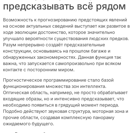
предсказывать всё рядом
Возможность к прогнозированию предстоящих явлений
на основе актуальных сведений выступает как развитое в
ходе эволюции достоинство, которое значительно
улучшало вероятности существования людских предков.
Разум непрерывно создаёт предсказательные
конструкции, основываясь на прошлом багаже и
обнаруженных закономерностях. Данная функция так
важна, что запускается самопроизвольно при всяком
контакте с посторонним миром.
Прогностическое программирование стало базой
функционирования множества зон интеллекта.
Оптическая область, например, не просто обрабатывает
входящие образы, но и интенсивно предсказывает, что
необходимо появиться в грядущий момент периода.
Подобно действуют звуковая структура, моторная зона и
прочие области, создавая комплексную панораму
ожидаемого будущего.