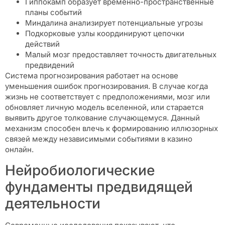
Гиппокамп образует временно-пространственные
планы событий
Миндалина анализирует потенциальные угрозы
Подкорковые узлы координируют цепочки
действий
Малый мозг предоставляет точность двигательных
предвидений
Система прогнозирования работает на основе
уменьшения ошибок прогнозирования. В случае когда
жизнь не соответствует с предположениями, мозг или
обновляет личную модель вселенной, или старается
выявить другое толкование случающемуся. Данный
механизм способен влечь к формированию иллюзорных
связей между независимыми событиями в казино
онлайн.
Нейробиологические
фундаменты предвидящей
деятельности