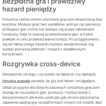
Bezpłatna gra i prawdziwy
hazard pieniędzy
fortunica casino online umożliwia graczom eksplorację bez
kosztów. Możesz grać bez wydatków, jeśli po raz pierwszy
próbujesz gier online lub wahasz się przed założeniem
funduszy. Daje to szansę przetestowania gier w trybie
praktyki w celu przetestowania funkcji. Po przygotowaniu
się do faktycznego hazardu możesz zarejestrować się,
wysłać pierwszą płatność i hazard z dodatkowymi
korzyściami.
Rozgrywka cross-device
Niezależnie od tego, czy jesteś na tablecie czy laptopie,
sprawia, że ​​gry jest łatwe i wciągające.
fortunica australia
Układ przyjazny dla dotychczasowych umożliwia graczom
dostęp do wszystkich gier, promocji i funkcji konta z
kieszonkowych ekranów, podczas gdy strona stacjonarna
zapewnia spójną grę na platformach innych niż mobile. Bez