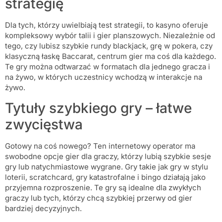
strategię
Dla tych, którzy uwielbiają test strategii, to kasyno oferuje
kompleksowy wybór talii i gier planszowych. Niezależnie od
tego, czy lubisz szybkie rundy blackjack, grę w pokera, czy
klasyczną łaskę Baccarat, centrum gier ma coś dla każdego.
Te gry można odtwarzać w formatach dla jednego gracza i
na żywo, w których uczestnicy wchodzą w interakcje na
żywo.
Tytuły szybkiego gry – łatwe
zwycięstwa
Gotowy na coś nowego? Ten internetowy operator ma
swobodne opcje gier dla graczy, którzy lubią szybkie sesje
gry lub natychmiastowe wygrane. Gry takie jak gry w stylu
loterii, scratchcard, gry katastrofalne i bingo działają jako
przyjemna rozproszenie. Te gry są idealne dla zwykłych
graczy lub tych, którzy chcą szybkiej przerwy od gier
bardziej decyzyjnych.