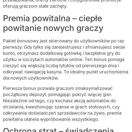
oferują graczom stałe zachęty.
Premia powitalna – ciepłe
powitanie nowych graczy
Pakiet bonusowy jest skierowany do użytkowników po raz
pierwszy. Gdy tylko się zarejestrujesz i sfinansujesz swoje
konto, otrzymasz dodatkową gotówkę i bezpłatne gry do
użytku w szczytach automatów online. Ten bonus pomaga
cieszyć się większą liczbą tytułów od pierwszego dnia i
odkrywać nawigację kasyna. To idealny punkt uruchomienia
dla nowych użytkowników.
Pierwsza bonus pozwala graczom zmaksymalizować
początkowy depozyt, pomagając pokryć więcej gier.
Niezależnie od tego, czy kochasz akcję automatów do
strzelania, kwestionując szanse w grach stołowych, czy
odkrywanie doświadczeń sprzedawców na żywo, premia
powitalna ułatwia wypróbowanie wszystkiego.
Ochrona strat – świadczenia