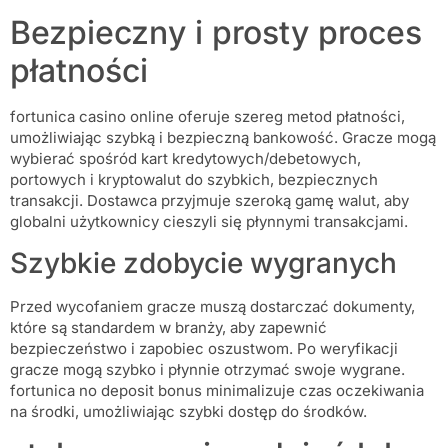
Bezpieczny i prosty proces
płatności
fortunica casino online oferuje szereg metod płatności,
umożliwiając szybką i bezpieczną bankowość. Gracze mogą
wybierać spośród kart kredytowych/debetowych,
portowych i kryptowalut do szybkich, bezpiecznych
transakcji. Dostawca przyjmuje szeroką gamę walut, aby
globalni użytkownicy cieszyli się płynnymi transakcjami.
Szybkie zdobycie wygranych
Przed wycofaniem gracze muszą dostarczać dokumenty,
które są standardem w branży, aby zapewnić
bezpieczeństwo i zapobiec oszustwom. Po weryfikacji
gracze mogą szybko i płynnie otrzymać swoje wygrane.
fortunica no deposit bonus minimalizuje czas oczekiwania
na środki, umożliwiając szybki dostęp do środków.