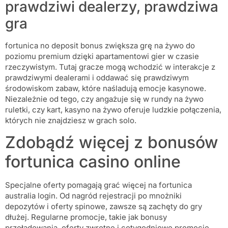
prawdziwi dealerzy, prawdziwa
gra
fortunica no deposit bonus zwiększa grę na żywo do
poziomu premium dzięki apartamentowi gier w czasie
rzeczywistym. Tutaj gracze mogą wchodzić w interakcje z
prawdziwymi dealerami i oddawać się prawdziwym
środowiskom zabaw, które naśladują emocje kasynowe.
Niezależnie od tego, czy angażuje się w rundy na żywo
ruletki, czy kart, kasyno na żywo oferuje ludzkie połączenia,
których nie znajdziesz w grach solo.
Zdobądź więcej z bonusów
fortunica casino online
Specjalne oferty pomagają grać więcej na fortunica
australia login. Od nagród rejestracji po mnożniki
depozytów i oferty spinowe, zawsze są zachęty do gry
dłużej. Regularne promocje, takie jak bonusy
przeładowania, oferty zwrotne i cotygodniowe promocje