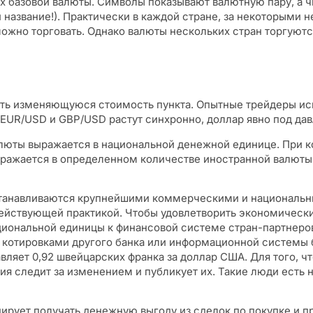
 базовой валюты. Символы показывают валютную пару, а чи
 название!). Практически в каждой стране, за некоторыми
можно торговать. Однако валюты нескольких стран торгуютс
ть изменяющуюся стоимость пункта. Опытные трейдеры ис
 EUR/USD и GBP/USD растут синхронно, доллар явно под да
люты выражается в национальной денежной единице. При к
ражается в определенном количестве иностранной валюты. 
станавливаются крупнейшими коммерческими и национальн
ействующей практикой. Чтобы удовлетворить экономическ
национальной единицы к финансовой системе стран-партнер
с котировками другого банка или информационной системы
яет 0,92 швейцарских франка за доллар США. Для того, ч
я следит за изменением и публикует их. Такие люди есть н
нирует получать денежную выгоду из сделок по покупке и п