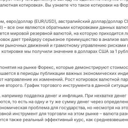
алютная котировка». Вы узнаете что такое котировки на Фо
м, евро/доллар (EUR/USD), австралийский доллар/доллар 
) – все они являются обратными котировками данных валют
яется мировой резервной валютой, на которую приходится 
вок дает трейдеру серьезное преимущество в анализе валю
ии рыночных движений и грамотному управлению рисками в
 котировке мы получили значение в долларах США за 1 рубл
е понятия на рынке Форекс, которые демонстрируют стоимо
вышается в периоды публикации важных экономических инди
т направление их изменений. Рост котировок валютной па
 второго. График торгового инструмента в данной ситуации
 например подделка денег и инфляция. При нехватке денег 
ются, то есть на одну и ту же сумму денег через определ
ономическая проблема для государства, но несмотря на это
овной инструмент для торговли на этом рынке – валюта раз
тся также реальный эффективный курс, как средневзвешенн