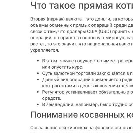
Что такое прямая ко
Вторая (парная) валюта – это деньги, за кото
объемы обменных прямых операций среди дву
связи с тем, что доллары США (USD) приняты
операций, он принят за основную мировую ва
растет, то это значит, что национальная валю
укрепляется.
В этом случае государство имеет резер
или опустить курс.
Суть валютной торговли заключается в 
Данный вид операций применяется редко
контрагентами в день заключения сделк
Регулятор устанавливает обязательные 
средств.
В земледелии, например, было трудно о
Понимание косвенных к
Соглашение о котировках на форексе основано