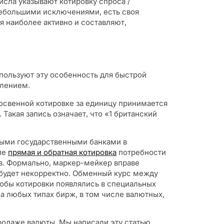
сла указывают котировку спроса /
 небольшими исключениями, есть своя
я наиболее активно и составляют,
пользуют эту особенность для быстрой
влением.
освенной котировке за единицу принимается
Такая запись означает, что «1 британский
ыми государственными банками в
ие
прямая и обратная котировка
потребности
ов. Формально, маркер-мейкер вправе
 будет некорректно. Обменный курс между
тобы котировки появлялись в специальных
а любых типах бирж, в том числе валютных,
родаже валюты. Мы написали эту статью,