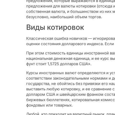
предложения, которые выражаются в единицах
предложения для валюты котировки (отсюда и
собственная валюта, и большинством из них 
безусловно, наибольший объем торгов.
Виды котировок
Классическая ошибка новичков — игнорирова
оценки состояния долларового индекса. Если
При этом стоимость единицы иностранной ва
национальная денежная единица, и ее курс вы
фунт стоит 1,5725 долларов США».
Курсы иностранных валют определяются и у
соответствии законодательными нормами и д
государства, не обойтись без привязки его 
выставить любую котировку, и ее сравнение 
долларом США и швейцарским франком составл
биржевых бюллетенях, котировальная комисси
фондовых или товарных.
Любой, кто приходит на валютный рынок, пла