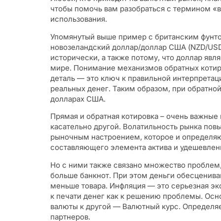
чтобы помочь вам разобраться с термином «в
использования.
Упомянутый выше пример с британским фунто
новозеландский доллар/доллар США (NZD/USD
исторически, а также потому, что доллар явл
мире. Понимание механизмов обратных котиро
деталь — это ключ к правильной интерпретац
реальных денег. Таким образом, при обратной
долларах США.
Прямая и обратная котировка – очень важны
касательно другой. Волатильность рынка по
рыночным настроением, которое и определяю
составляющего элемента актива и удешевление
Но с ними также связано множество проблем,
больше банкнот. При этом деньги обесценива
меньше товара. Инфляция — это серьезная эк
к печати денег как к решению проблемы. Осн
валюты к другой — Валютный курс. Определяе
партнеров.