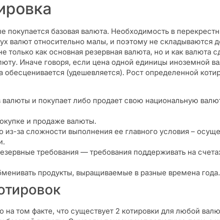
тировка
рые покупается базовая валюта. Необходимость в перекрестн
х валют относительно малы, и поэтому не складываются д
 не только как основная резервная валюта, но и как валют
люту. Иначе говоря, если цена одной единицы иноземной в
та обесценивается (удешевляется). Рост определенной котир
в валюты и покупает либо продает свою национальную валю
покупке и продаже валюты.
 из-за сложности выполнения ее главного условия – осущ
и.
резервные требования — требования поддерживать на счета
бменивать продукты, выращиваемые в разные времена года.
отировок
 на том факте, что существует 2 котировки для любой вал