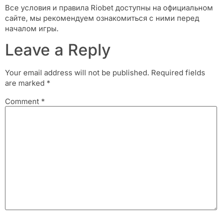
Все условия и правила Riobet доступны на официальном
сайте, мы рекомендуем ознакомиться с ними перед
началом игры.
Leave a Reply
Your email address will not be published.
Required fields
are marked
*
Comment
*