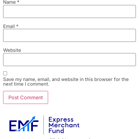
Name
*
Email
*
Website
Save my name, email, and website in this browser for the
next time I comment.