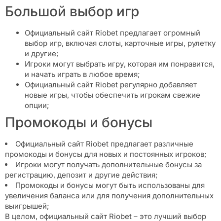
Большой выбор игр
Официальный сайт Riobet предлагает огромный
выбор игр, включая слоты, карточные игры, рулетку
и другие;
Игроки могут выбрать игру, которая им понравится,
и начать играть в любое время;
Официальный сайт Riobet регулярно добавляет
новые игры, чтобы обеспечить игрокам свежие
опции;
Промокоды и бонусы
Официальный сайт Riobet предлагает различные
промокоды и бонусы для новых и постоянных игроков;
Игроки могут получать дополнительные бонусы за
регистрацию, депозит и другие действия;
Промокоды и бонусы могут быть использованы для
увеличения баланса или для получения дополнительных
выигрышей;
В целом, официальный сайт Riobet – это лучший выбор