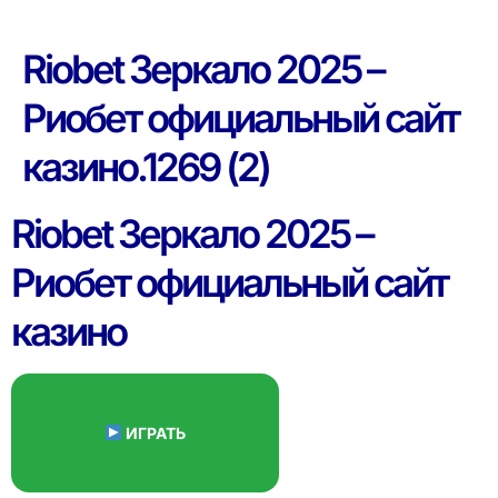
Riobet Зеркало 2025 –
Риобет официальный сайт
казино.1269 (2)
Riobet Зеркало 2025 –
Риобет официальный сайт
казино
ИГРАТЬ