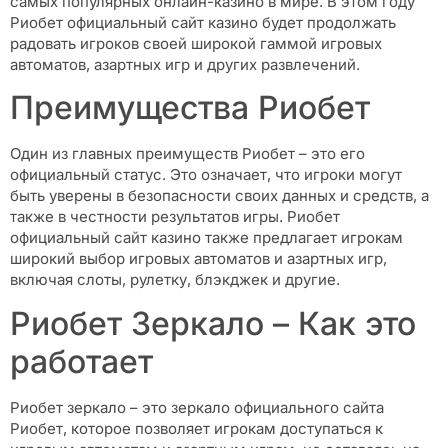
самых популярных онлайн-казино в мире. В этом году
Риобет официальный сайт казино будет продолжать
радовать игроков своей широкой гаммой игровых
автоматов, азартных игр и других развлечений.
Преимущества Риобет
Один из главных преимуществ Риобет – это его
официальный статус. Это означает, что игроки могут
быть уверены в безопасности своих данных и средств, а
также в честности результатов игры. Риобет
официальный сайт казино также предлагает игрокам
широкий выбор игровых автоматов и азартных игр,
включая слоты, рулетку, блэкджек и другие.
Риобет Зеркало – Как это
работает
Риобет зеркало – это зеркало официального сайта
Риобет, которое позволяет игрокам доступаться к