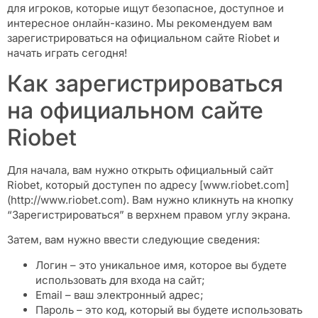
для игроков, которые ищут безопасное, доступное и
интересное онлайн-казино. Мы рекомендуем вам
зарегистрироваться на официальном сайте Riobet и
начать играть сегодня!
Как зарегистрироваться
на официальном сайте
Riobet
Для начала, вам нужно открыть официальный сайт
Riobet, который доступен по адресу [www.riobet.com]
(http://www.riobet.com). Вам нужно кликнуть на кнопку
“Зарегистрироваться” в верхнем правом углу экрана.
Затем, вам нужно ввести следующие сведения:
Логин – это уникальное имя, которое вы будете
использовать для входа на сайт;
Email – ваш электронный адрес;
Пароль – это код, который вы будете использовать