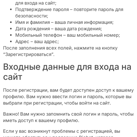
для входа на сайт;
Подтверждение пароля – повторите пароль для
безопасности;
Имя и фамилия – ваша личная информация;
Дата рождения – ваша дата рождения;
Мобильный телефон – ваш мобильный номер;
Адрес – ваш адрес;
После заполнения всех полей, нажмите на кнопку
“Зарегистрироваться”.
Входные данные для входа на
сайт
После регистрации, вам будет доступен доступ к вашему
профилю. Вам нужно ввести логин и пароль, которые вы
выбрали при регистрации, чтобы войти на сайт.
Важно! Вам нужно запомнить свой логин и пароль, чтобы
иметь доступ к вашему профилю.
Если у вас возникнут проблемы с регистрацией, вы