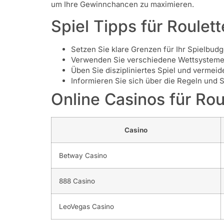
um Ihre Gewinnchancen zu maximieren.
Spiel Tipps für Roulet
Setzen Sie klare Grenzen für Ihr Spielbudg
Verwenden Sie verschiedene Wettsysteme
Üben Sie diszipliniertes Spiel und vermei
Informieren Sie sich über die Regeln und 
Online Casinos für Ro
Casino
Betway Casino
888 Casino
LeoVegas Casino