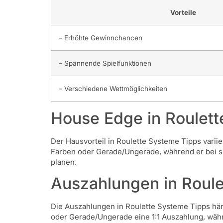
Vorteile
– Erhöhte Gewinnchancen
– Spannende Spielfunktionen
– Verschiedene Wettmöglichkeiten
House Edge in Roulet
Der Hausvorteil in Roulette Systeme Tipps variier
Farben oder Gerade/Ungerade, während er bei spe
planen.
Auszahlungen in Roul
Die Auszahlungen in Roulette Systeme Tipps häng
oder Gerade/Ungerade eine 1:1 Auszahlung, währ