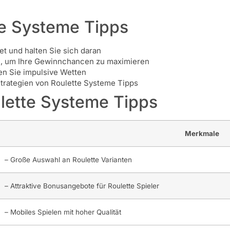
te Systeme Tipps
et und halten Sie sich daran
, um Ihre Gewinnchancen zu maximieren
den Sie impulsive Wetten
Strategien von Roulette Systeme Tipps
ulette Systeme Tipps
Merkmale
– Große Auswahl an Roulette Varianten
– Attraktive Bonusangebote für Roulette Spieler
– Mobiles Spielen mit hoher Qualität