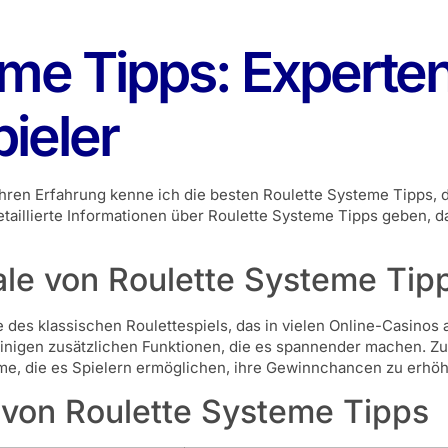
me Tipps: Experten
pieler
Jahren Erfahrung kenne ich die besten Roulette Systeme Tipps,
taillierte Informationen über Roulette Systeme Tipps geben, da
e von Roulette Systeme Tip
e des klassischen Roulettespiels, das in vielen Online-Casinos 
t einigen zusätzlichen Funktionen, die es spannender machen. 
me, die es Spielern ermöglichen, ihre Gewinnchancen zu erhö
e von Roulette Systeme Tipps