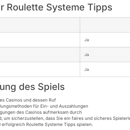
ür Roulette Systeme Tipps
Ja
Ja
Ja
fung des Spiels
es Casinos und dessen Ruf
lungsmethoden für Ein- und Auszahlungen
ngungen des Casinos aufmerksam durch
 um sicherzustellen, dass Sie ein faires und sicheres Spieler
erfolgreich Roulette Systeme Tipps spielen.