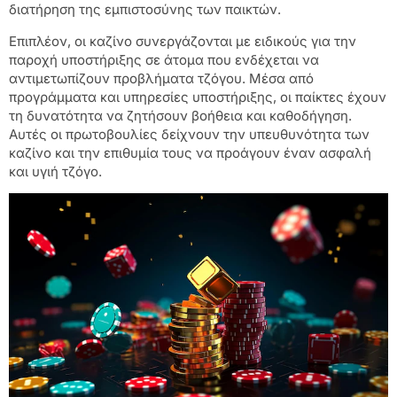
διατήρηση της εμπιστοσύνης των παικτών.
Επιπλέον, οι καζίνο συνεργάζονται με ειδικούς για την
παροχή υποστήριξης σε άτομα που ενδέχεται να
αντιμετωπίζουν προβλήματα τζόγου. Μέσα από
προγράμματα και υπηρεσίες υποστήριξης, οι παίκτες έχουν
τη δυνατότητα να ζητήσουν βοήθεια και καθοδήγηση.
Αυτές οι πρωτοβουλίες δείχνουν την υπευθυνότητα των
καζίνο και την επιθυμία τους να προάγουν έναν ασφαλή
και υγιή τζόγο.