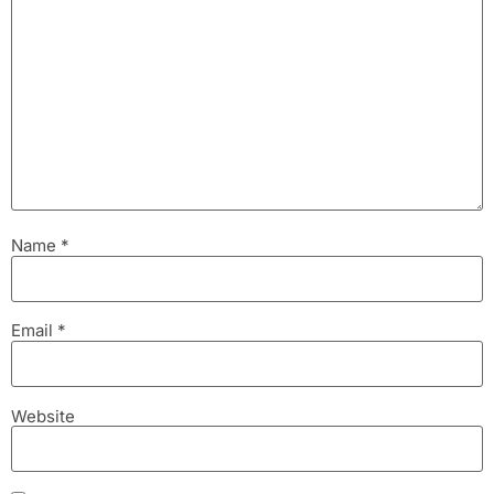
Name
*
Email
*
Website